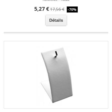
5,27 €
17,56 €
-70%
Détails