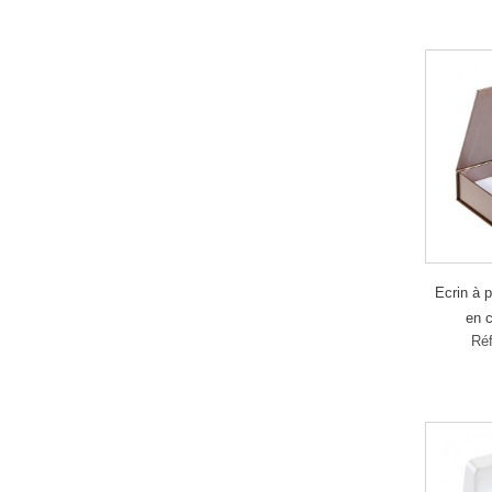
Ecrin à p
en 
Réf