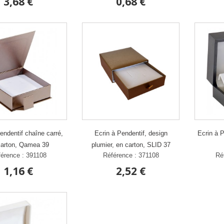
3,68 €
0,68 €
endentif chaîne carré,
Ecrin à Pendentif, design
Ecrin à P
carton, Qamea 39
plumier, en carton, SLID 37
érence : 391108
Référence : 371108
Ré
1,16 €
2,52 €