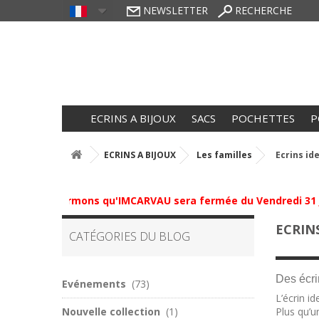
NEWSLETTER
RECHERCHE
ECRINS A BIJOUX
SACS
POCHETTES
P
ECRINS A BIJOUX
Les familles
Ecrins id
vous informons qu'IMCARVAU sera fermée du Vendredi 31 Juillet
ECRIN
CATÉGORIES DU BLOG
Des écri
Evénements
(73)
L’écrin i
Nouvelle collection
(1)
Plus qu’u