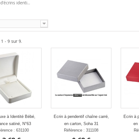
d’écrins identi...
1 - 9 sur 9.
uxe à Identité Bébé,
Ecrin à pendentif chaîne carré,
Ecrin à 
ance satiné, N°63
en carton, Soha 31
en 
érence : 631100
Référence : 311108
Ré