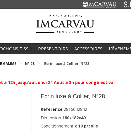
OCHONS TISSU
PRESENTOIRS
ACCESSOIRES
L'ÉVENEM
DE GAMME
N° 28
Ecrin luxe à Collier, N°28
 12h jusqu'au Lundi 24 Août à 8h pour congé estival
Ecrin luxe à Collier, N°28
Référence
2816042842
Dimension
180x182x40
Conditionnement
x
10
p/colis