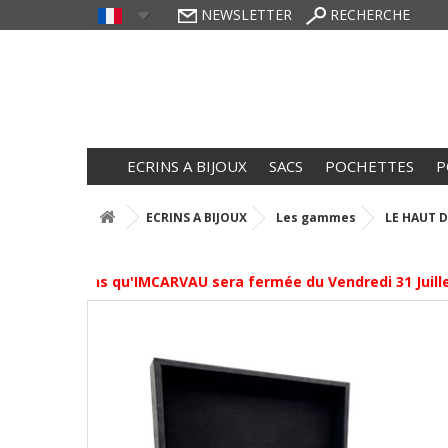
NEWSLETTER
RECHERCHE
ECRINS A BIJOUX
SACS
POCHETTES
P
ECRINS A BIJOUX
Les gammes
LE HAUT 
s informons qu'IMCARVAU sera fermée du Vendredi 31 Juillet à