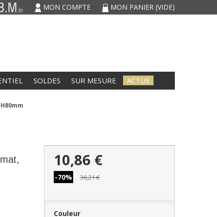
MON COMPTE
MON PANIER
(VIDE)
ENTIEL
SOLDES
SUR MESURE
ACTUS
o, H80mm
10,86 €
 mat,
-70%
36,21 €
Couleur