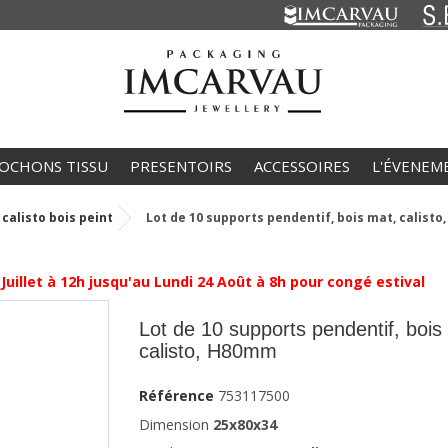
OCHONS TISSU
PRESENTOIRS
ACCESSOIRES
L'ÉVENEM
calisto bois peint
Lot de 10 supports pendentif, bois mat, calist
et à 12h jusqu'au Lundi 24 Août à 8h pour congé estival
Lot de 10 supports pendentif, bois
calisto, H80mm
Référence
753117500
Dimension
25x80x34